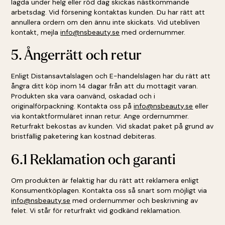
lagda under helg eller röd dag skickas nästkommande
arbetsdag. Vid försening kontaktas kunden. Du har rätt att
annullera ordern om den ännu inte skickats. Vid utebliven
kontakt, mejla
info@nsbeauty.se
med ordernummer.
5. Ångerrätt och retur
Enligt Distansavtalslagen och E-handelslagen har du rätt att
ångra ditt köp inom 14 dagar från att du mottagit varan.
Produkten ska vara oanvänd, oskadad och i
originalförpackning. Kontakta oss på
info@nsbeauty.se
eller
via kontaktformuläret innan retur. Ange ordernummer.
Returfrakt bekostas av kunden. Vid skadat paket på grund av
bristfällig paketering kan kostnad debiteras.
6.1 Reklamation och garanti
Om produkten är felaktig har du rätt att reklamera enligt
Konsumentköplagen. Kontakta oss så snart som möjligt via
info@nsbeauty.se
med ordernummer och beskrivning av
felet. Vi står för returfrakt vid godkänd reklamation.