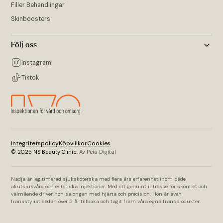
Filler Behandlingar
Skinboosters
Följ oss
Instagram
Tiktok
Integritetspolicy
Köpvillkor
Cookies
© 2025 NS Beauty Clinic.
Av Peia Digital
Nadja är legitimerad sjuksköterska med flera års erfarenhet inom både
akutsjukvård och estetiska injektioner. Med ett genuint intresse för skönhet och
välmående driver hon salongen med hjärta och precision. Hon är även
fransstylist sedan över 5 år tillbaka och tagit fram våra egna fransprodukter.