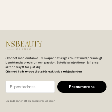
399 kr
49 k
Läs mer
Läs m
Skönhet med omtanke - vi skapar naturliga resultat med personligt
bemötande, precision och passion. Estetiska injektioner & fransar,
skräddarsytt för just dig.
Gå med i vår e-postlista för exklusiva erbjudanden
Email
Prenumerera
Du godkänner att du accepterar
villkoren