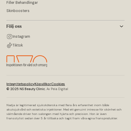
Filler Behandlingar
Skinboosters
Följ oss
Instagram
Tiktok
Integritetspolicy
Köpvillkor
Cookies
© 2025 NS Beauty Clinic.
Av Peia Digital
Nadja är legitimerad sjuksköterska med flera års erfarenhet inom både
akutsjukvård och estetiska injektioner. Med ett genuint intresse för skönhet och
välmående driver hon salongen med hjärta och precision. Hon är även
fransstylist sedan över 5 år tillbaka och tagit fram våra egna fransprodukter.