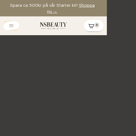
Spara ca 500kr på vår Starter kit!
Shoppa
nu →
0