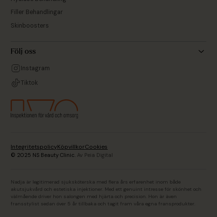
Filler Behandlingar
Skinboosters
Följ oss
Instagram
Tiktok
Integritetspolicy
Köpvillkor
Cookies
© 2025 NS Beauty Clinic.
Av Peia Digital
Nadja är legitimerad sjuksköterska med flera års erfarenhet inom både
akutsjukvård och estetiska injektioner. Med ett genuint intresse för skönhet och
välmående driver hon salongen med hjärta och precision. Hon är även
fransstylist sedan över 5 år tillbaka och tagit fram våra egna fransprodukter.