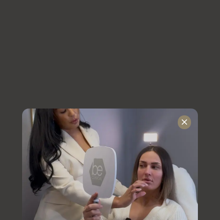
minimerar stickies. Perfekt för jämn och hållbar 
volym som sitter. Svart, smidigt och alltid redo 
för perfekta resultat. Ett helt solklart lim för en 
fransstylist 😍✨
Skulle rekommendera
Nellie
H
NH
Verifierad köpare
för 10 månader sedan
Sååå bra lim! De...
Sååå bra lim! De bästa ja testat och köpt om 
de flera gånger😍
Skulle rekommendera