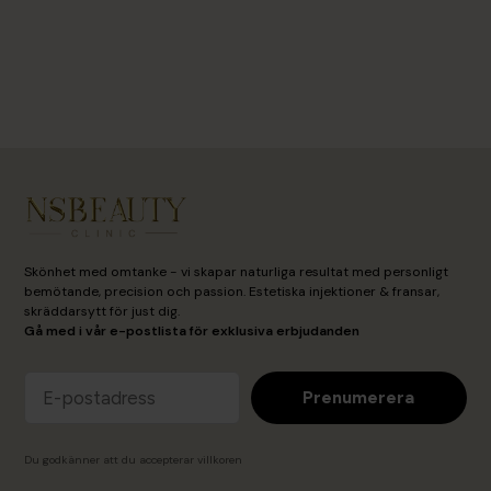
Volympincett – Game Changer
The Magnet
399 kr
1,197 kr
79
Läs mer
Läs m
Skönhet med omtanke - vi skapar naturliga resultat med personligt
bemötande, precision och passion. Estetiska injektioner & fransar,
skräddarsytt för just dig.
Gå med i vår e-postlista för exklusiva erbjudanden
Email
Prenumerera
Du godkänner att du accepterar
villkoren