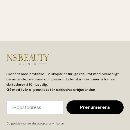
Pincettrengöring – Fresh Start
Franslim – Ma
119 kr
399 
Läs mer
Läs m
Skönhet med omtanke - vi skapar naturliga resultat med personligt
bemötande, precision och passion. Estetiska injektioner & fransar,
skräddarsytt för just dig.
Gå med i vår e-postlista för exklusiva erbjudanden
Email
Prenumerera
Du godkänner att du accepterar
villkoren