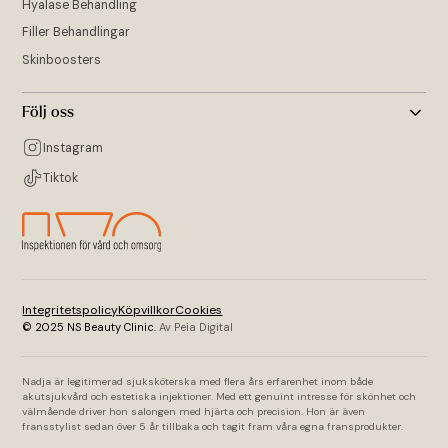
Hyalase Behandling
Filler Behandlingar
Skinboosters
Följ oss
Instagram
Tiktok
Integritetspolicy
Köpvillkor
Cookies
© 2025 NS Beauty Clinic.
Av Peia Digital
Nadja är legitimerad sjuksköterska med flera års erfarenhet inom både
akutsjukvård och estetiska injektioner. Med ett genuint intresse för skönhet och
välmående driver hon salongen med hjärta och precision. Hon är även
fransstylist sedan över 5 år tillbaka och tagit fram våra egna fransprodukter.